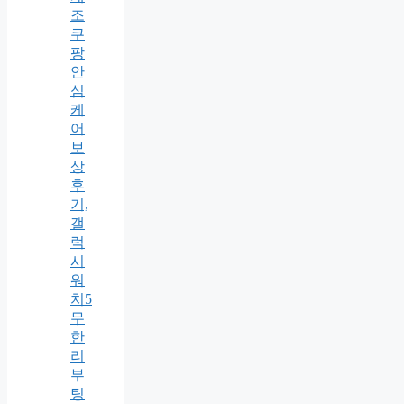
조
쿠
팡
안
심
케
어
보
상
후
기,
갤
럭
시
워
치5
무
한
리
부
팅