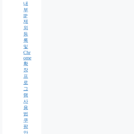
내
부
IP
제
외
등
록
및
Chr
ome
확
장
프
로
그
램
사
용
법
쿠
팡
안