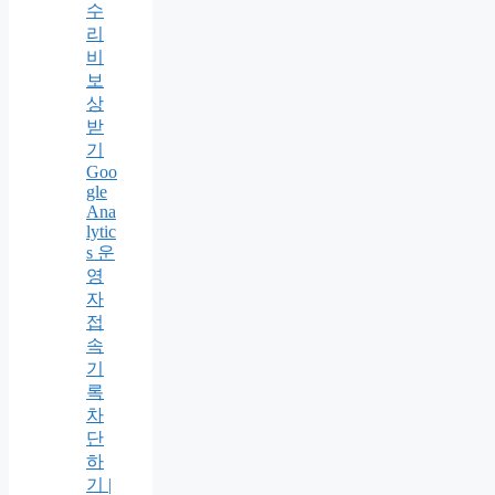
수
리
비
보
상
받
기
Goo
gle
Ana
lytic
s 운
영
자
접
속
기
록
차
단
하
기 |