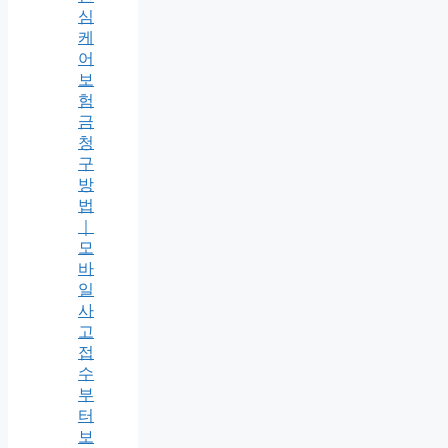
심
케
어
보
험
금
청
구
방
법
｜
모
바
일
사
고
접
수
부
터
보