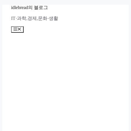
컨
idlebread의 블로그
텐
IT·과학,경제,문화·생활
츠
로
메
건
뉴
너
뛰
기