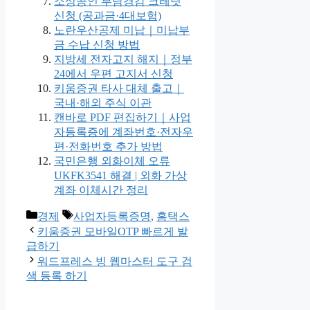
소상공인 부담경감 크레딧
신청 (공과금·4대보험)
노란우산공제 미납｜미납부
금 수납 신청 방법
지방세 전자고지 해지｜정부
24에서 우편 고지서 신청
키움증권 타사 대체 출고｜
국내·해외 주식 이관
캔바로 PDF 편집하기｜사업
자등록증에 계좌번호·전자우
편·전화번호 추가 방법
국민은행 외화이체 오류
UKFK3541 해결 | 외화 가상
계좌 이체시간 정리
카
태
경제
사업자등록증명
,
홈택스
테
그
키움증권 모바일OTP 빠르게 발
고
급하기
리
워드프레스 빙 웹마스터 도구 검
색 등록 하기