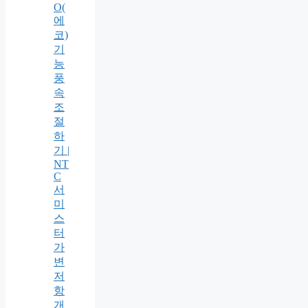
O(
에
코)
기
능
풍
속
조
절
하
기 |
NT
C
서
미
스
터
가
변
저
항
개