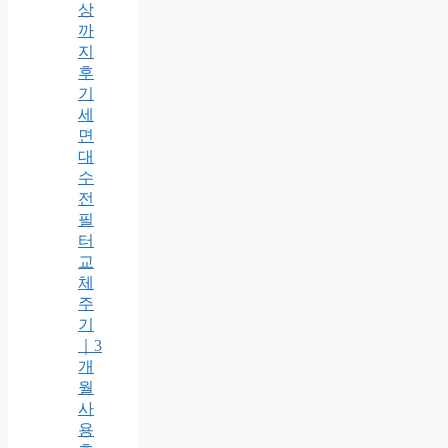
상
까
지
후
기
세
면
대
수
전
필
터
교
체
주
기
｜3
개
월
사
용