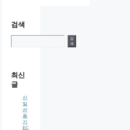
검색
검색
검
색
최신
글
신
일
선
풍
기
EC