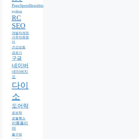
PageSpeedInsights
python
RC
SEO
개발자계정
거주자증명
서
건강보험
공유기
구글
네이버
네이버지
도
다이
소
도어락
로보락
로블록스
리튬폴리
머
물구멍