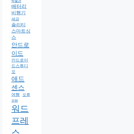
박물관
배터리
비행기
세금
솔리티
스마트싱
스
안드로
이드
안드로이
드스튜디
오
애드
센스
여행
오류
외화
워드
프레
스