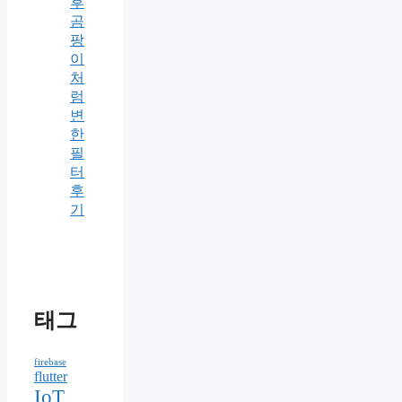
후
곰
팡
이
처
럼
변
한
필
터
후
기
태그
firebase
flutter
IoT