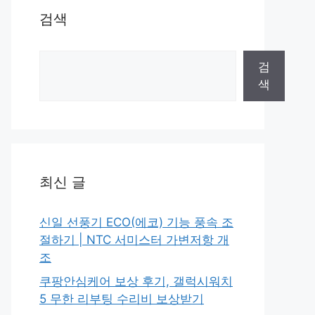
검색
검
검
색
색
최신 글
신일 선풍기 ECO(에코) 기능 풍속 조
절하기 | NTC 서미스터 가변저항 개
조
쿠팡안심케어 보상 후기, 갤럭시워치
5 무한 리부팅 수리비 보상받기