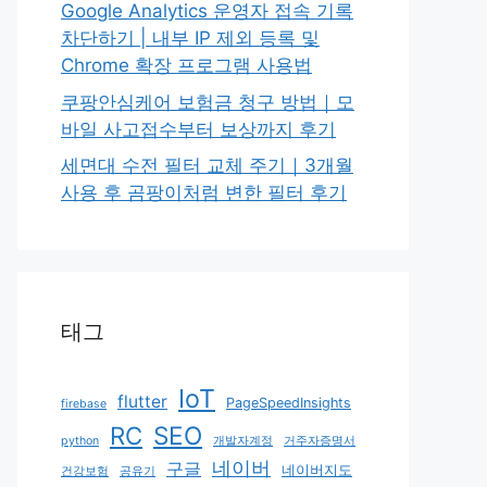
Google Analytics 운영자 접속 기록
차단하기 | 내부 IP 제외 등록 및
Chrome 확장 프로그램 사용법
쿠팡안심케어 보험금 청구 방법｜모
바일 사고접수부터 보상까지 후기
세면대 수전 필터 교체 주기｜3개월
사용 후 곰팡이처럼 변한 필터 후기
태그
IoT
flutter
PageSpeedInsights
firebase
RC
SEO
python
개발자계정
거주자증명서
네이버
구글
네이버지도
건강보험
공유기