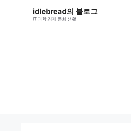
컨
idlebread의 블로그
텐
츠
IT·과학,경제,문화·생활
로
건
너
뛰
기