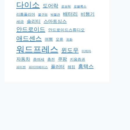
다이소
도어락
로보락
로블록스
배터리
비행기
리튬폴리머
물구멍
박물관
솔리티
스마트싱스
세금
안드로이드
안드로이드스튜디오
애드센스
여행
오류
외화
워드프레스
윈도우
이케아
자동차
쿠팡
증여세
충전
키움증권
홈택스
플러터
해킹
파이썬
파이어베이스