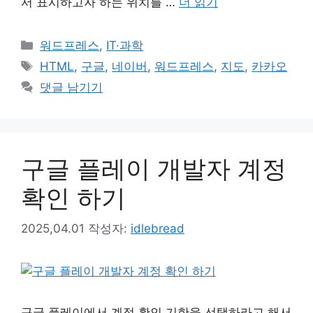
서 표시하고자 하는 위치를 …
더 읽기
카
워드프레스
,
IT·과학
테
태
HTML
,
구글
,
네이버
,
워드프레스
,
지도
,
카카오
고
그
댓글 남기기
리
구글 플레이 개발자 계정
확인 하기
2025,04.01
작성자:
idlebread
구글 플레이에서 계정 확인 기한을 선택하라고 해서