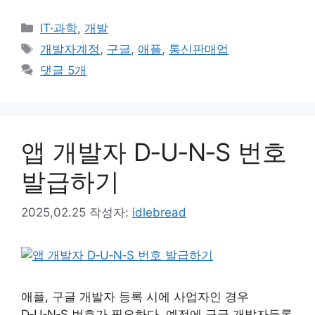
카
IT·과학
,
개발
테
태
개발자계정
,
구글
,
애플
,
통신판매업
고
그
댓글 5개
리
앱 개발자 D‑U‑N‑S 번호
발급하기
2025,02.25
작성자:
idlebread
애플, 구글 개발자 등록 시에 사업자인 경우
D‑U‑N‑S 번호가 필요하다. 예전에 구글 개발자등록