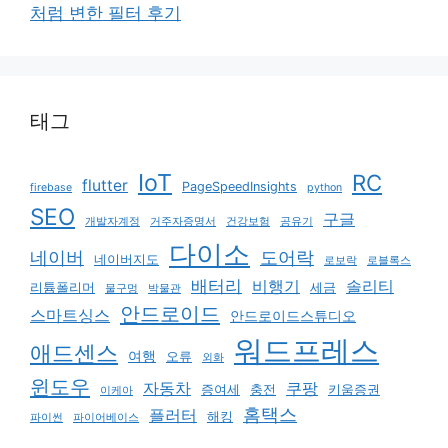
처럼 변한 필터 후기
태그
IoT
RC
flutter
PageSpeedInsights
firebase
python
SEO
구글
개발자계정
거주자증명서
건강보험
공유기
다이소
네이버
도어락
네이버지도
로보락
로블록스
배터리
비행기
솔리티
리튬폴리머
세금
물구멍
박물관
안드로이드
스마트싱스
안드로이드스튜디오
워드프레스
애드센스
여행
오류
외화
윈도우
자동차
쿠팡
증여세
충전
키움증권
이케아
홈택스
플러터
해킹
파이썬
파이어베이스