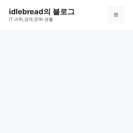
컨
idlebread의 블로그
텐
메
츠
IT·과학,경제,문화·생활
로
뉴
건
너
뛰
기