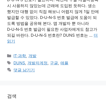
시 사용하지 않았는데 근래에 도입된 듯하다. 생소
했지만 대행 없이 직접 해보니 어렵지 않게 1일 만에
발급할 수 있었다. D‑U‑N‑S 번호 발급에 도움이 되
도록 방법을 공유해 본다. 앱 개발자 뿐 아니라
D‑U‑N‑S 번호 발급이 필요한 사업자에게도 참고가
되길 바란다. D‑U‑N‑S 번호란? DUNS 번호는 …
더
읽기
카
IT·과학
,
개발
테
태
DUNS
,
개발자계정
,
구글
,
애플
고
그
댓글 남기기
리
검색