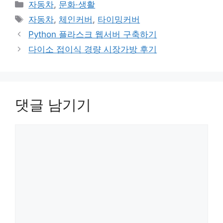
카
자동차
,
문화·생활
테
태
자동차
,
체인커버
,
타이밍커버
고
그
Python 플라스크 웹서버 구축하기
리
다이소 접이식 경량 시장가방 후기
댓글 남기기
댓
글