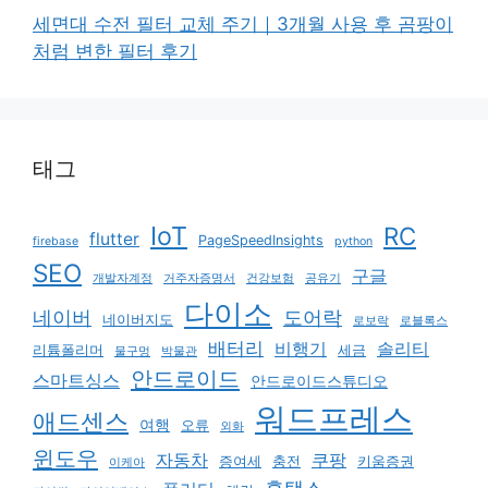
세면대 수전 필터 교체 주기｜3개월 사용 후 곰팡이
처럼 변한 필터 후기
태그
IoT
RC
flutter
PageSpeedInsights
firebase
python
SEO
구글
개발자계정
거주자증명서
건강보험
공유기
다이소
네이버
도어락
네이버지도
로보락
로블록스
배터리
비행기
솔리티
리튬폴리머
세금
물구멍
박물관
안드로이드
스마트싱스
안드로이드스튜디오
워드프레스
애드센스
여행
오류
외화
윈도우
자동차
쿠팡
증여세
충전
키움증권
이케아