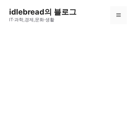
컨
idlebread의 블로그
텐
메
츠
IT·과학,경제,문화·생활
로
뉴
건
너
뛰
기