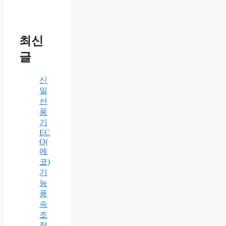
최신
글
신
일
선
풍
기
EC
O(
에
코)
기
능
풍
속
조
절