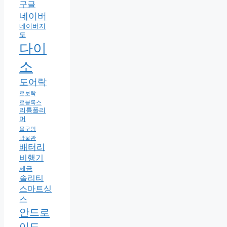
구글
네이버
네이버지
도
다이
소
도어락
로보락
로블록스
리튬폴리
머
물구멍
박물관
배터리
비행기
세금
솔리티
스마트싱
스
안드로
이드