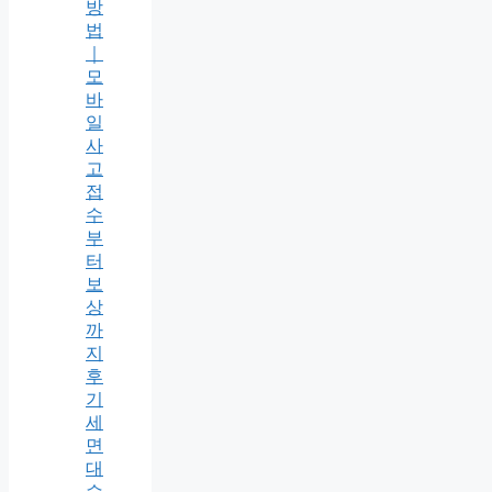
방
법
｜
모
바
일
사
고
접
수
부
터
보
상
까
지
후
기
세
면
대
수