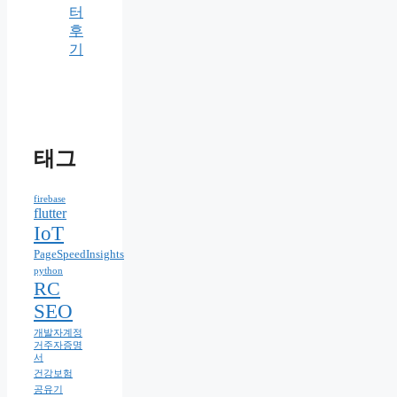
터
후
기
태그
firebase
flutter
IoT
PageSpeedInsights
python
RC
SEO
개발자계정
거주자증명
서
건강보험
공유기