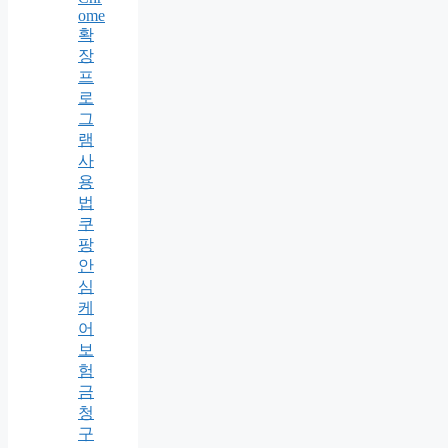
ome
확
장
프
로
그
램
사
용
법
쿠
팡
안
심
케
어
보
험
금
청
구