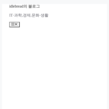
컨
idlebread의 블로그
텐
IT·과학,경제,문화·생활
츠
로
메
건
뉴
너
뛰
기