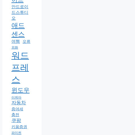
안드로이
드스튜디
오
애드
센스
여행
오류
외화
워드
프레
스
윈도우
이케아
자동차
증여세
충전
쿠팡
키움증권
파이썬