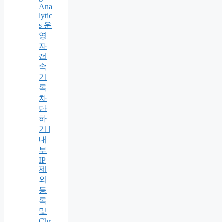
Ana
lytic
s 운
영
자
접
속
기
록
차
단
하
기 |
내
부
IP
제
외
등
록
및
Chr