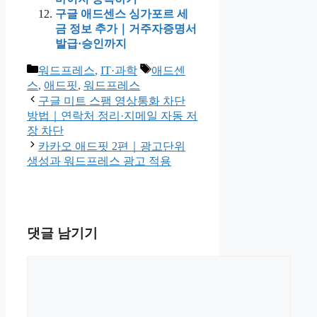
구글 애드센스 싱가포르 세
금 정보 추가｜거주자증명서
발급·승인까지
카
태
워드프레스
,
IT·과학
애드센
테
그
스
,
애드핏
,
워드프레스
고
구글 미트 스팸 영상통화 차단
리
방법｜연락처 정리·지메일 자동 저
장 차단
카카오 애드핏 2편｜광고단위
생성과 워드프레스 광고 적용
댓글 남기기
댓
글