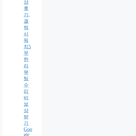
상
후
기,
갤
럭
시
워
치5
무
한
리
부
팅
수
리
비
보
상
받
기
Goo
gle