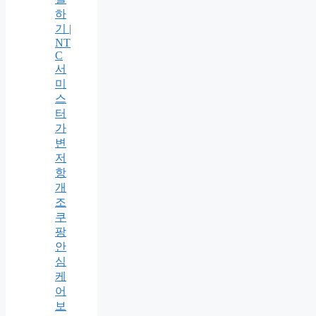
하
기 |
NT
C
서
미
스
터
가
변
저
항
개
조
쿠
팡
안
심
케
어
보