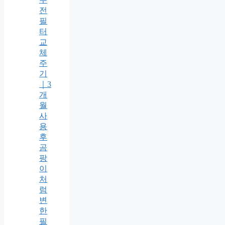
전
필
터
교
체
주
기
｜3
개
월
사
용
후
곰
팡
이
처
럼
변
한
필