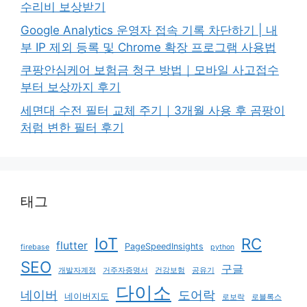
수리비 보상받기
Google Analytics 운영자 접속 기록 차단하기 | 내
부 IP 제외 등록 및 Chrome 확장 프로그램 사용법
쿠팡안심케어 보험금 청구 방법｜모바일 사고접수
부터 보상까지 후기
세면대 수전 필터 교체 주기｜3개월 사용 후 곰팡이
처럼 변한 필터 후기
태그
IoT
RC
flutter
PageSpeedInsights
firebase
python
SEO
구글
개발자계정
거주자증명서
건강보험
공유기
다이소
네이버
도어락
네이버지도
로보락
로블록스