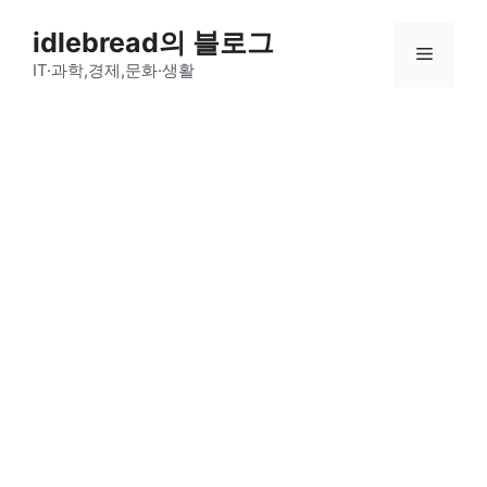
컨
idlebread의 블로그
텐
메
츠
IT·과학,경제,문화·생활
로
뉴
건
너
뛰
기