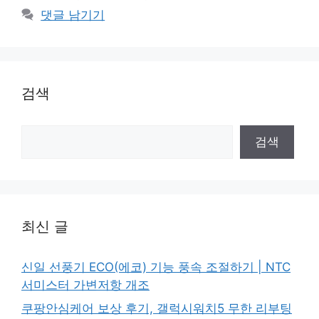
고
그
댓글 남기기
리
검색
검
검색
색
최신 글
신일 선풍기 ECO(에코) 기능 풍속 조절하기 | NTC
서미스터 가변저항 개조
쿠팡안심케어 보상 후기, 갤럭시워치5 무한 리부팅