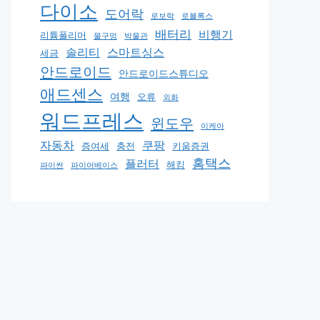
다이소
도어락
로보락
로블록스
배터리
비행기
리튬폴리머
물구멍
박물관
솔리티
스마트싱스
세금
안드로이드
안드로이드스튜디오
애드센스
여행
오류
외화
워드프레스
윈도우
이케아
자동차
쿠팡
증여세
충전
키움증권
홈택스
플러터
해킹
파이썬
파이어베이스