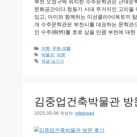
부천 오정구에 위치한 수주문학관은 근대문학
문화공간이다.청동기 시대 주거지인 고리울 
있고, 아이와 함께하는 미션클리어(옥토끼 탐
개 수주문학관은 부천시를 대표하는 문학관으
인 수주(樹州)를 호로 삼을 만큼 부천에 대
카
여행
,
문화·생활
테
태
박물관
,
여행
고
그
댓글 남기기
리
김중업건축박물관 방
2025,05.06
작성자:
idlebread