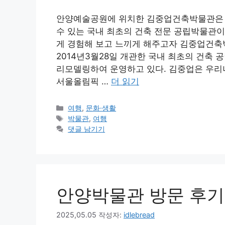
안양예술공원에 위치한 김중업건축박물관은 
수 있는 국내 최초의 건축 전문 공립박물관이
게 경험해 보고 느끼게 해주고자 김중업건축
2014년3월28일 개관한 국내 최초의 건축
리모델링하여 운영하고 있다. 김중업은 우리
서울올림픽 …
더 읽기
카
여행
,
문화·생활
테
태
박물관
,
여행
고
그
댓글 남기기
리
안양박물관 방문 후기
2025,05.05
작성자:
idlebread