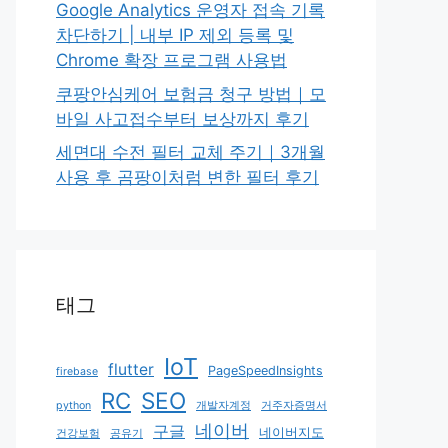
Google Analytics 운영자 접속 기록
차단하기 | 내부 IP 제외 등록 및
Chrome 확장 프로그램 사용법
쿠팡안심케어 보험금 청구 방법｜모
바일 사고접수부터 보상까지 후기
세면대 수전 필터 교체 주기｜3개월
사용 후 곰팡이처럼 변한 필터 후기
태그
IoT
flutter
PageSpeedInsights
firebase
RC
SEO
python
개발자계정
거주자증명서
네이버
구글
네이버지도
건강보험
공유기