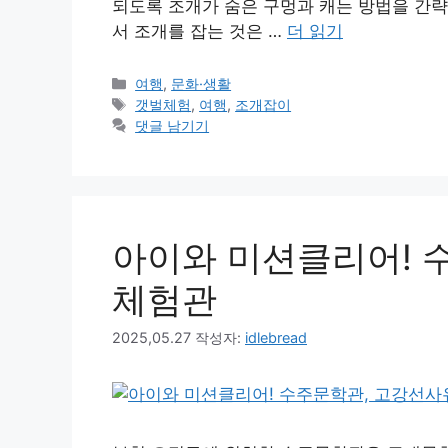
되도록 조개가 숨은 구멍과 캐는 방법을 간략
서 조개를 잡는 것은 …
더 읽기
카
여행
,
문화·생활
테
태
갯벌체험
,
여행
,
조개잡이
고
그
댓글 남기기
리
아이와 미션클리어! 
체험관
2025,05.27
작성자:
idlebread