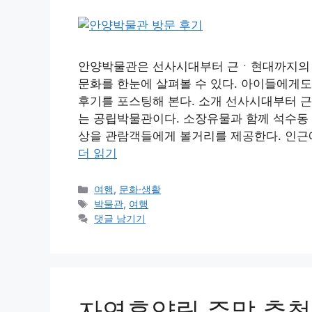
안양박물관은 선사시대부터 근ㆍ현대까지의 
문화를 한눈에 살펴볼 수 있다. 아이들에게도
후기를 포스팅해 본다. 소개 선사시대부터 
는 공립박물관이다. 소장유물과 함께 석수동 마
상을 관람객들에게 볼거리를 제공한다. 인
더 읽기
카
여행
,
문화·생활
테
태
박물관
,
여행
고
그
댓글 남기기
리
자연휴양림 주말 추첨