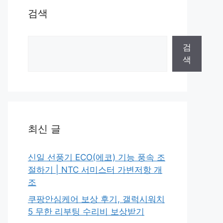
검색
검
검
색
색
최신 글
신일 선풍기 ECO(에코) 기능 풍속 조
절하기 | NTC 서미스터 가변저항 개
조
쿠팡안심케어 보상 후기, 갤럭시워치
5 무한 리부팅 수리비 보상받기