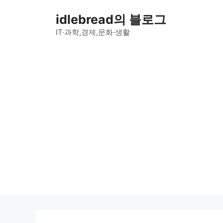
컨
idlebread의 블로그
텐
츠
IT·과학,경제,문화·생활
로
건
너
뛰
기