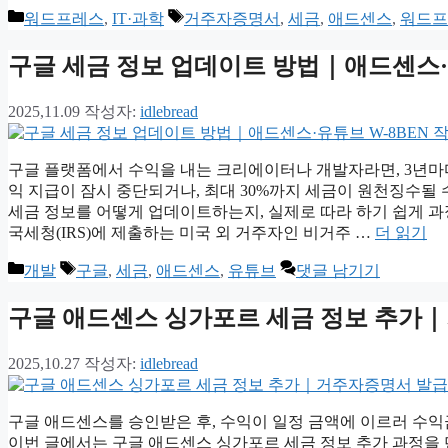
카
태
워드프레스
,
IT·과학
거주자증명서
,
세금
,
애드센스
,
워드프
테
그
고
구글 세금 정보 업데이트 방법｜애드센스·유
리
2025,11.09
작성자:
idlebread
구글 플랫폼에서 수익을 내는 크리에이터나 개발자라면, 3년마
익 지급이 잠시 중단되거나, 최대 30%까지 세금이 원천징수될
세금 정보를 어떻게 업데이트하는지, 실제로 따라 하기 쉽게 과정 
국세청(IRS)에 제출하는 미국 외 거주자인 비거주 …
더 읽기
카
태
개발
구글
,
세금
,
애드센스
,
유튜브
댓글 남기기
테
그
고
구글 애드센스 싱가포르 세금 정보 추가
리
2025,10.27
작성자:
idlebread
구글 애드센스를 승인받은 후, 수익이 일정 금액에 이르러 수
이번 글에서는 구글 애드센스 싱가포르 세금 정보 추가 과정을