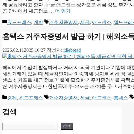
께 공유하려고 한다. 구글 애드센스 싱가포르 세금 정보 추가 
공 안내에서 세금정보 …
더 읽기
카
태
워드프레스
,
개발
거주자증명서
,
세금
,
애드센스
,
워드프레
테
그
고
홈택스 거주자증명서 발급 하기 | 해외소
리
2026,02.11
2025,10.27
작성자:
idlebread
해외에서 수입이 발생하거나 거래 시 외국 기관이나 기업에 대
해외거래가 있을 때 세금감면이나 이중과세 방지를 위해 꼭 필
센스 싱가포르 세금 정보 제출에 필요한 거주자증명서를 홈택스
란 거주자증명서는 대한민국에 주소(또는 거소)를 두고 거주하
카
태
경제
,
워드프레스
거주자증명서
,
세금
,
애드센스
,
홈택스
테
그
고
검색
리
검색
검색