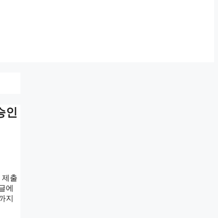
승인
 제출
 글에
인까지