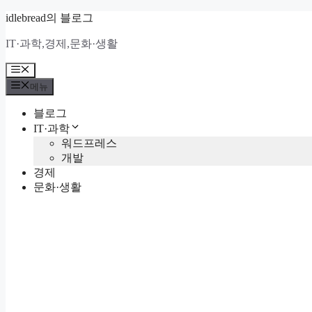
컨
idlebread의 블로그
텐
IT·과학,경제,문화·생활
츠
로
메
건
뉴
메뉴
너
뛰
블로그
기
IT·과학
워드프레스
개발
경제
문화·생활