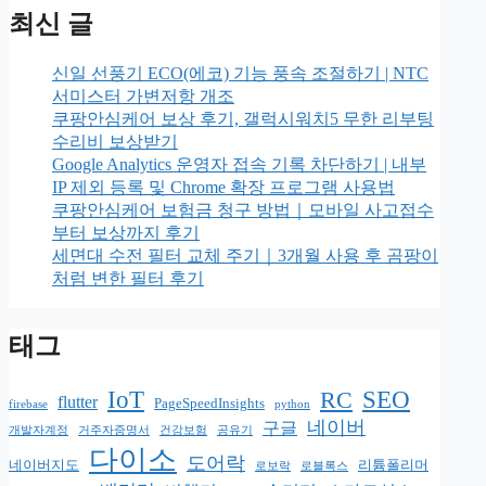
최신 글
신일 선풍기 ECO(에코) 기능 풍속 조절하기 | NTC
서미스터 가변저항 개조
쿠팡안심케어 보상 후기, 갤럭시워치5 무한 리부팅
수리비 보상받기
Google Analytics 운영자 접속 기록 차단하기 | 내부
IP 제외 등록 및 Chrome 확장 프로그램 사용법
쿠팡안심케어 보험금 청구 방법｜모바일 사고접수
부터 보상까지 후기
세면대 수전 필터 교체 주기｜3개월 사용 후 곰팡이
처럼 변한 필터 후기
태그
IoT
RC
SEO
flutter
PageSpeedInsights
firebase
python
네이버
구글
개발자계정
거주자증명서
건강보험
공유기
다이소
도어락
네이버지도
리튬폴리머
로보락
로블록스