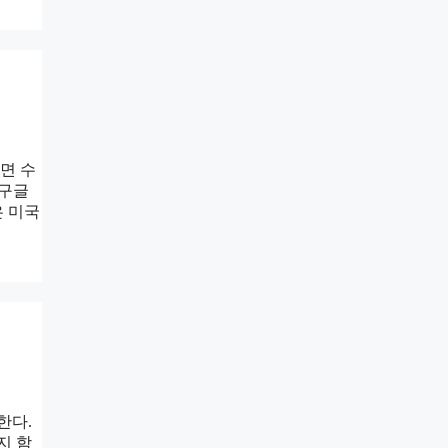
면 수
 구글
은 미국
한다.
지 함