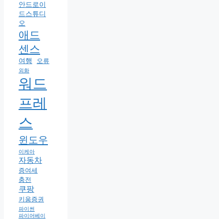
안드로이
드스튜디
오
애드
센스
여행
오류
외화
워드
프레
스
윈도우
이케아
자동차
증여세
충전
쿠팡
키움증권
파이썬
파이어베이