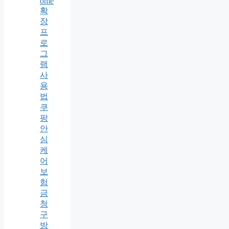
ome
확
장
프
로
그
램
사
용
법
쿠
팡
안
심
케
어
보
험
금
청
구
방