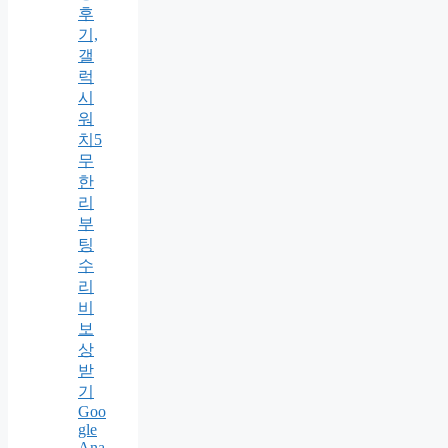
후
기,
갤
럭
시
워
치5
무
한
리
부
팅
수
리
비
보
상
받
기
Goo
gle
Ana