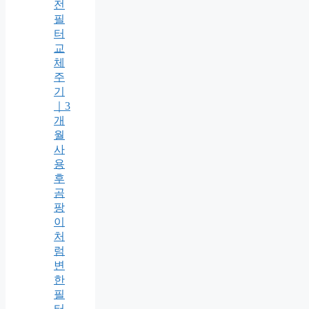
전
필
터
교
체
주
기
｜3
개
월
사
용
후
곰
팡
이
처
럼
변
한
필
터