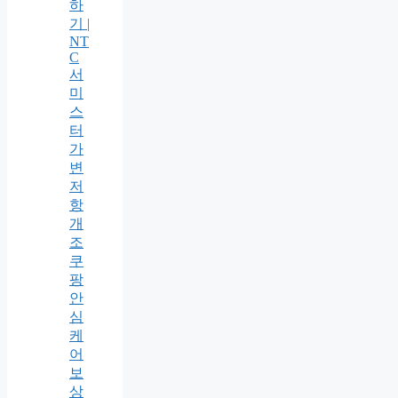
하
기 |
NT
C
서
미
스
터
가
변
저
항
개
조
쿠
팡
안
심
케
어
보
상