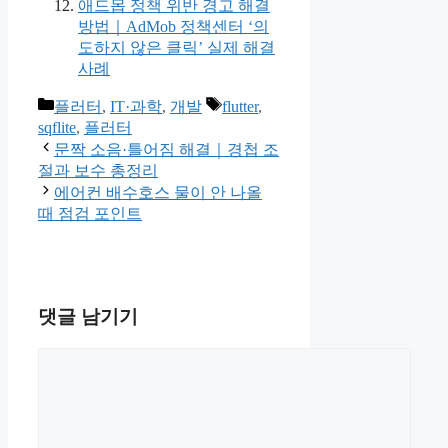
애드몹 정책 위반 경고 해결
방법｜AdMob 정책센터 ‘의
도하지 않은 클릭’ 실제 해결
사례
카
태
플러터
,
IT·과학
,
개발
flutter
,
테
그
sqflite
,
플러터
고
문짝 소음·틀어짐 해결｜경첩 조
리
절과 보수 총정리
에어컨 배수호스 물이 안 나올
때 점검 포인트
댓글 남기기
댓
글