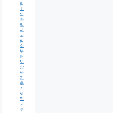
법
｜
모
바
일
사
고
접
수
부
터
보
상
까
지
후
기
세
면
대
수