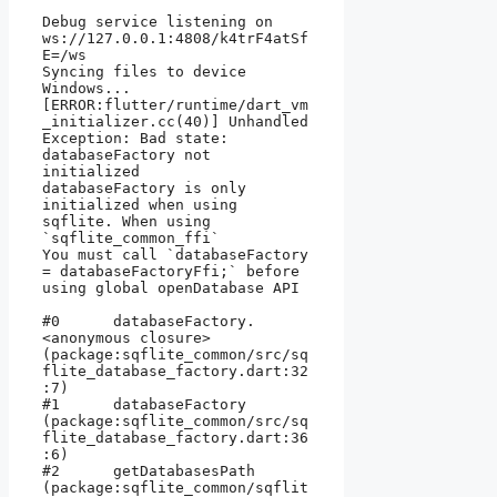
Debug service listening on 
ws://127.0.0.1:4808/k4trF4atSf
E=/ws

Syncing files to device 
Windows...

[ERROR:flutter/runtime/dart_vm
_initializer.cc(40)] Unhandled 
Exception: Bad state: 
databaseFactory not 
initialized

databaseFactory is only 
initialized when using 
sqflite. When using 
`sqflite_common_ffi`

You must call `databaseFactory 
= databaseFactoryFfi;` before 
using global openDatabase API

#0      databaseFactory.
<anonymous closure> 
(package:sqflite_common/src/sq
flite_database_factory.dart:32
:7)

#1      databaseFactory 
(package:sqflite_common/src/sq
flite_database_factory.dart:36
:6)

#2      getDatabasesPath 
(package:sqflite_common/sqflit