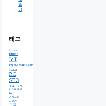
후
기
태그
firebase
flutter
IoT
PageSpeedInsights
python
RC
SEO
개발자계정
거주자증명
서
건강보험
공유기
구글