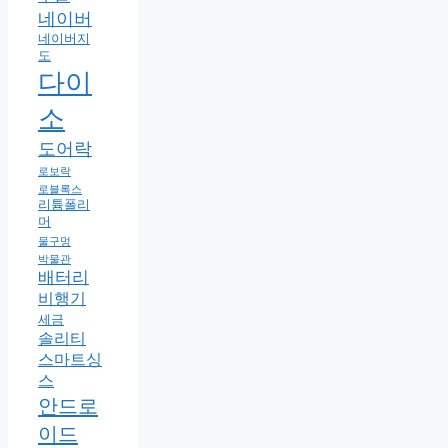
네이버
네이버지
도
다이
소
도어락
로보락
로블록스
리튬폴리
머
물구멍
박물관
배터리
비행기
세금
솔리티
스마트싱
스
안드로
이드