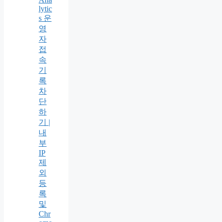
lytic
s 운
영
자
접
속
기
록
차
단
하
기 |
내
부
IP
제
외
등
록
및
Chr