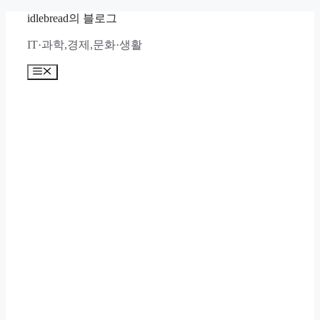
컨
idlebread의 블로그
텐
IT·과학,경제,문화·생활
츠
로
메
건
뉴
너
뛰
기