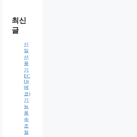
최신
글
신
일
선
풍
기
EC
O(
에
코)
기
능
풍
속
조
절