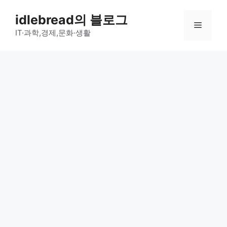
컨
idlebread의 블로그
텐
메
츠
IT·과학,경제,문화·생활
로
뉴
건
너
뛰
기