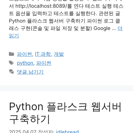
서 http://localhost:8089/를 연다 테스트 실행 테스
트 옵션을 입력하고 테스트를 실행한다. 관련된 글
Python 플라스크 웹서버 구축하기 파이썬 로그 클
래스 구현(콘솔 및 파일 저장 및 분할) Google …
더
읽기
카
파이썬
,
IT·과학
,
개발
테
태
python
,
파이썬
고
그
댓글 남기기
리
Python 플라스크 웹서버
구축하기
2025,04.07
작성자:
idlebread