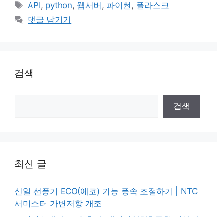
테
태
API
,
python
,
웹서버
,
파이썬
,
플라스크
고
그
댓글 남기기
리
검색
검
검색
색
최신 글
신일 선풍기 ECO(에코) 기능 풍속 조절하기 | NTC
서미스터 가변저항 개조