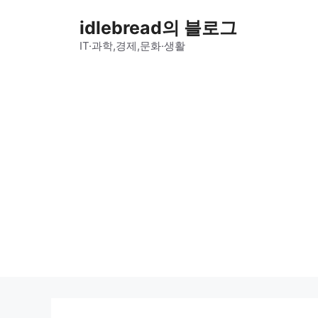
컨
idlebread의 블로그
텐
츠
IT·과학,경제,문화·생활
로
건
너
뛰
기