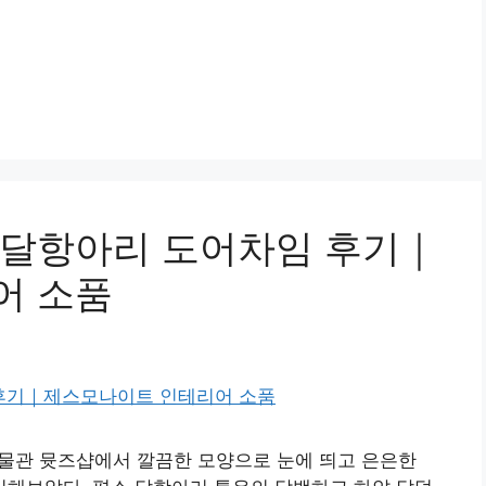
 달항아리 도어차임 후기｜
어 소품
관 뮷즈샵에서 깔끔한 모양으로 눈에 띄고 은은한