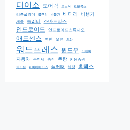
다이소
도어락
로보락
로블록스
배터리
비행기
리튬폴리머
물구멍
박물관
솔리티
스마트싱스
세금
안드로이드
안드로이드스튜디오
애드센스
여행
오류
외화
워드프레스
윈도우
이케아
자동차
쿠팡
증여세
충전
키움증권
홈택스
플러터
해킹
파이썬
파이어베이스