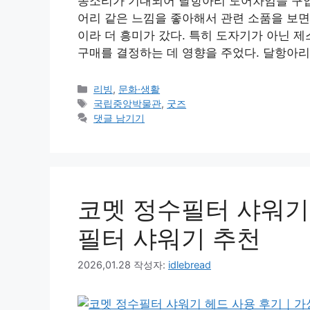
종소리가 기대되어 달항아리 도어차임을 구입
어리 같은 느낌을 좋아해서 관련 소품을 보면
이라 더 흥미가 갔다. 특히 도자기가 아닌 
구매를 결정하는 데 영향을 주었다. 달항아
카
리빙
,
문화·생활
테
태
국립중앙박물관
,
굿즈
고
그
댓글 남기기
리
코멧 정수필터 샤워기
필터 샤워기 추천
2026,01.28
작성자:
idlebread