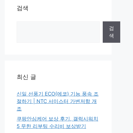
검색
검
검
색
색
최신 글
신일 선풍기 ECO(에코) 기능 풍속 조
절하기 | NTC 서미스터 가변저항 개
조
쿠팡안심케어 보상 후기, 갤럭시워치
5 무한 리부팅 수리비 보상받기