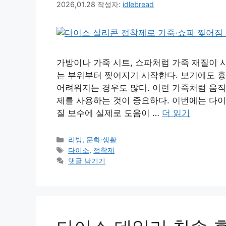
2026,01.28
작성자:
idlebread
가방이나 가죽 시트, 쇼파처럼 가죽 재질이 
는 부위부터 찢어지기 시작한다. 보기에도 흉
어려워지는 경우도 많다. 이런 가죽처럼 움직
제를 사용하는 것이 중요하다. 이번에는 다이
질 보수에 실제로 도움이 …
더 읽기
카
리빙
,
문화·생활
테
태
다이소
,
접착제
고
그
댓글 남기기
리