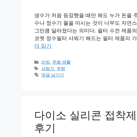
생수가 처음 등장했을 때만 해도 누가 돈을 
수나 정수기 물을 마시는 것이 너무도 자연스
그만큼 달라졌다는 의미다. 필터 수전 제품의
코멧 정수필터 샤워기 헤드는 필터 제품의 가
더 읽기
카
리빙
,
문화·생활
테
태
샤워기
,
쿠팡
고
그
댓글 남기기
리
다이소 실리콘 접착제
후기