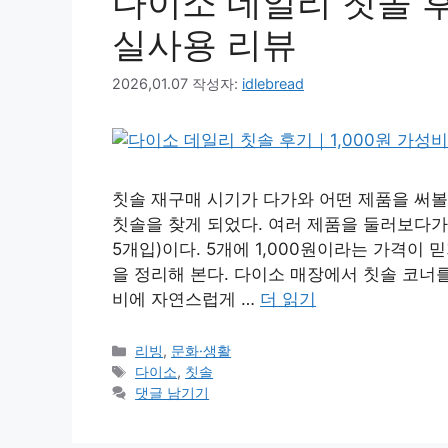
다이소 데일리 칫솔 후
실사용 리뷰
2026,01.07
작성자:
idlebread
칫솔 재구매 시기가 다가와 어떤 제품을 써볼
칫솔을 찾게 되었다. 여러 제품을 둘러보다가
5개입)이다. 5개에 1,000원이라는 가격이 
을 정리해 본다. 다이소 매장에서 칫솔 코너를
비에 자연스럽게 …
더 읽기
카
리빙
,
문화·생활
테
태
다이소
,
칫솔
고
그
댓글 남기기
리