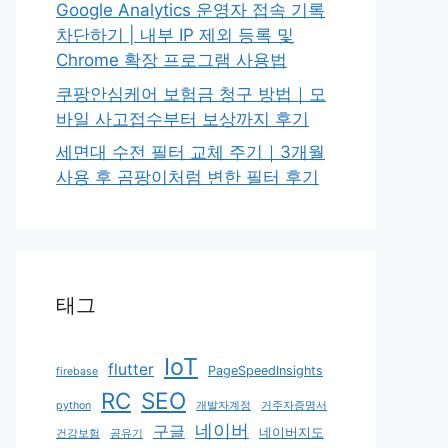
Google Analytics 운영자 접속 기록
차단하기 | 내부 IP 제외 등록 및
Chrome 확장 프로그램 사용법
쿠팡안심케어 보험금 청구 방법｜모
바일 사고접수부터 보상까지 후기
세면대 수전 필터 교체 주기｜3개월
사용 후 곰팡이처럼 변한 필터 후기
태그
IoT
flutter
PageSpeedInsights
firebase
RC
SEO
python
개발자계정
거주자증명서
네이버
구글
네이버지도
건강보험
공유기