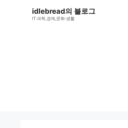
컨
idlebread의 블로그
텐
츠
IT·과학,경제,문화·생활
로
건
너
뛰
기