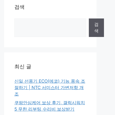
검색
검
검
색
색
최신 글
신일 선풍기 ECO(에코) 기능 풍속 조
절하기 | NTC 서미스터 가변저항 개
조
쿠팡안심케어 보상 후기, 갤럭시워치
5 무한 리부팅 수리비 보상받기