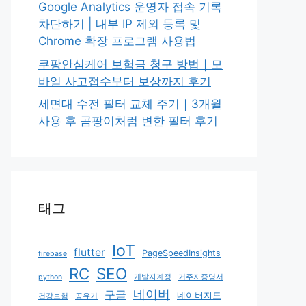
Google Analytics 운영자 접속 기록
차단하기 | 내부 IP 제외 등록 및
Chrome 확장 프로그램 사용법
쿠팡안심케어 보험금 청구 방법｜모
바일 사고접수부터 보상까지 후기
세면대 수전 필터 교체 주기｜3개월
사용 후 곰팡이처럼 변한 필터 후기
태그
IoT
flutter
PageSpeedInsights
firebase
RC
SEO
python
개발자계정
거주자증명서
네이버
구글
네이버지도
건강보험
공유기