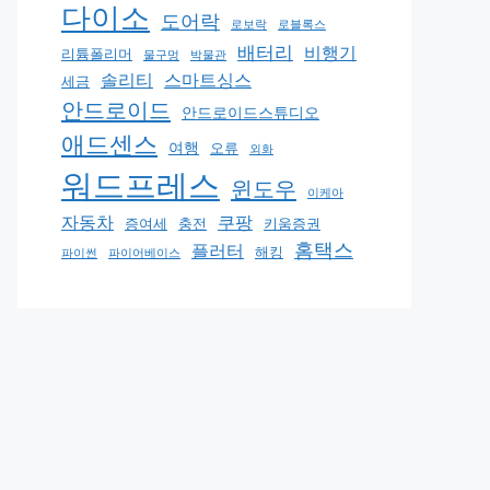
다이소
도어락
로보락
로블록스
배터리
비행기
리튬폴리머
물구멍
박물관
솔리티
스마트싱스
세금
안드로이드
안드로이드스튜디오
애드센스
여행
오류
외화
워드프레스
윈도우
이케아
자동차
쿠팡
증여세
충전
키움증권
홈택스
플러터
해킹
파이썬
파이어베이스