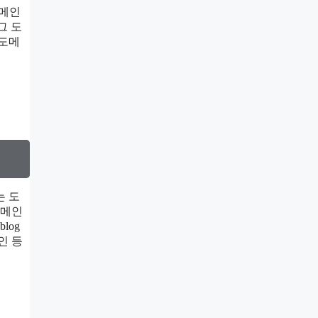
도메인
그 도
 도메
는 도
도메인
log
인 등