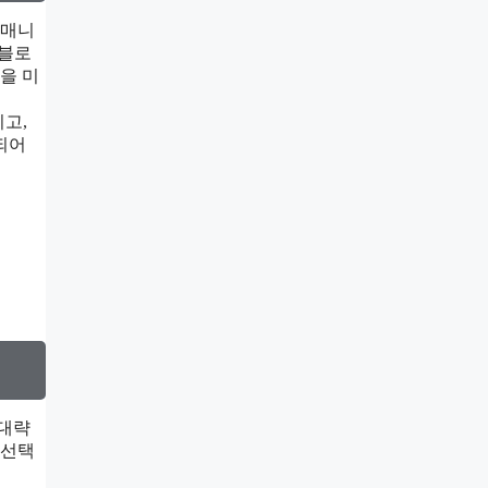
 매니
보블로
을 미
고,
되어
 대략
 선택