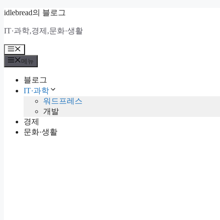
컨
idlebread의 블로그
텐
IT·과학,경제,문화·생활
츠
로
메
건
뉴
메뉴
너
뛰
블로그
기
IT·과학
워드프레스
개발
경제
문화·생활