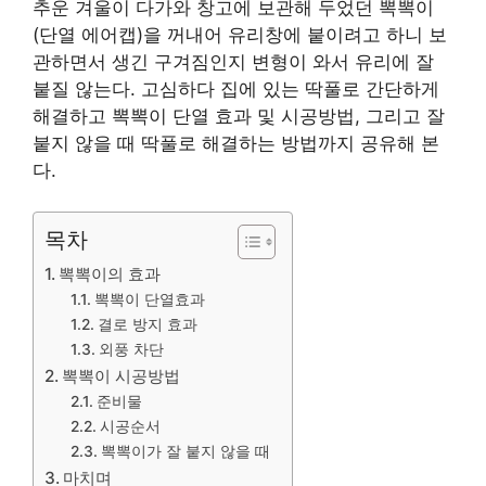
추운 겨울이 다가와 창고에 보관해 두었던 뽁뽁이
(단열 에어캡)을 꺼내어 유리창에 붙이려고 하니 보
관하면서 생긴 구겨짐인지 변형이 와서 유리에 잘
붙질 않는다. 고심하다 집에 있는 딱풀로 간단하게
해결하고 뽁뽁이 단열 효과 및 시공방법, 그리고 잘
붙지 않을 때 딱풀로 해결하는 방법까지 공유해 본
다.
목차
뽁뽁이의 효과
뽁뽁이 단열효과
결로 방지 효과
외풍 차단
뽁뽁이 시공방법
준비물
시공순서
뽁뽁이가 잘 붙지 않을 때
마치며