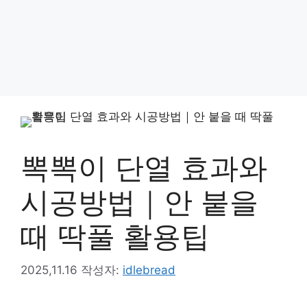
뽁뽁이 단열 효과와
시공방법｜안 붙을
때 딱풀 활용팁
2025,11.16
작성자:
idlebread