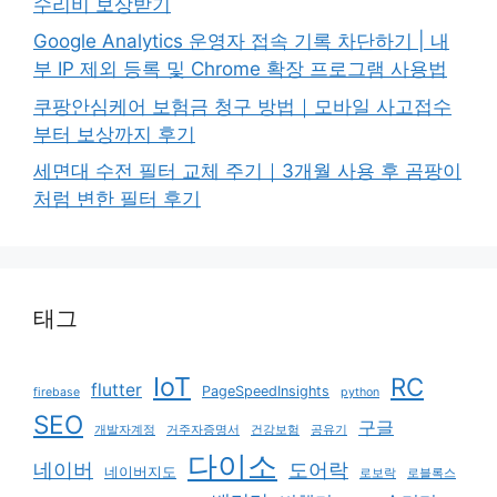
수리비 보상받기
Google Analytics 운영자 접속 기록 차단하기 | 내
부 IP 제외 등록 및 Chrome 확장 프로그램 사용법
쿠팡안심케어 보험금 청구 방법｜모바일 사고접수
부터 보상까지 후기
세면대 수전 필터 교체 주기｜3개월 사용 후 곰팡이
처럼 변한 필터 후기
태그
IoT
RC
flutter
PageSpeedInsights
firebase
python
SEO
구글
개발자계정
거주자증명서
건강보험
공유기
다이소
네이버
도어락
네이버지도
로보락
로블록스