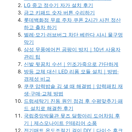
LG 중고 정수기 자가 설치 후기
금고 키패드 숫자 버튼 수리하기
롯데백화점 무료 주차 쿠폰 2시간 사전 정산
하고 출차 하기
벌레·모기·러브버그 차단 베란다 샤시 물구멍
막기
삼성 무풍에어컨 곰팡이 방지｜10년 사용자
관리 팁
신발 뒷꿈치 수선｜인조가죽으로 간단하게
방등 교체 대신 LED 리폼 모듈 설치｜방법·
경제성 비교
쿠쿠 압력밥솥 김 샐 때 해결법｜압력패킹 재
생·구매·교체 방법
드럼세탁기 진동 원인 점검 후 수평맞추기·패
드 설치로 해결한 후기
국립중앙박물관 뮷즈 달항아리 도어차임 후
기｜제스모나이트 인테리어 소품
전기매트 온도조절기 걸이 DIY｜다이소 후크