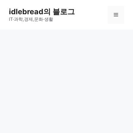
컨
idlebread의 블로그
텐
메
츠
IT·과학,경제,문화·생활
로
뉴
건
너
뛰
기