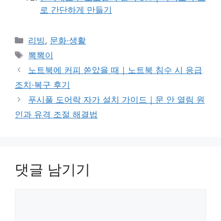
로 간단하게 만들기
카
리빙
,
문화·생활
테
태
뽁뽁이
고
그
노트북에 커피 쏟았을 때｜노트북 침수 시 응급
리
조치·복구 후기
푸시풀 도어락 자가 설치 가이드｜문 안 열림 원
인과 유격 조절 해결법
댓글 남기기
댓
글