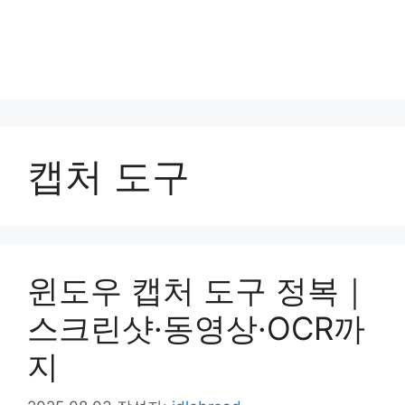
캡처 도구
윈도우 캡처 도구 정복｜
스크린샷·동영상·OCR까
지