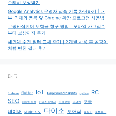
수리비 보상받기
Google Analytics 운영자 접속 기록 차단하기 | 내
부 IP 제외 등록 및 Chrome 확장 프로그램 사용법
쿠팡안심케어 보험금 청구 방법｜모바일 사고접수
부터 보상까지 후기
세면대 수전 필터 교체 주기｜3개월 사용 후 곰팡이
처럼 변한 필터 후기
태그
IoT
RC
flutter
PageSpeedInsights
firebase
python
SEO
구글
개발자계정
거주자증명서
건강보험
공유기
다이소
네이버
도어락
네이버지도
로보락
로블록스