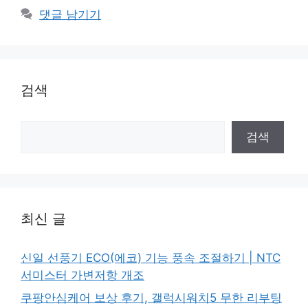
고
그
댓글 남기기
리
검색
검
검색
색
최신 글
신일 선풍기 ECO(에코) 기능 풍속 조절하기 | NTC
서미스터 가변저항 개조
쿠팡안심케어 보상 후기, 갤럭시워치5 무한 리부팅