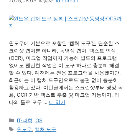
2025,08.03
작성자:
idlebread
윈도우에 기본으로 포함된 ‘캡처 도구’는 단순한 스
크린샷 캡처뿐 아니라, 동영상 캡처, 텍스트 인식
(OCR), 마크업 작업까지 가능해 별도의 프로그램
없이도 웬만한 작업은 이 도구 하나로 충분히 해결
할 수 있다. 예전에는 전용 프로그램을 사용했지만,
최근에는 이 캡처 도구만으로도 불편 없이 충분히
활용하고 있다. 이번글에서는 스크린샷부터 영상 녹
화, OCR 기반 텍스트 추출 및 마크업 기능까지, 하
나의 툴로 모두 …
더 읽기
카
IT·과학
,
OS
테
태
윈도우
,
캡처 도구