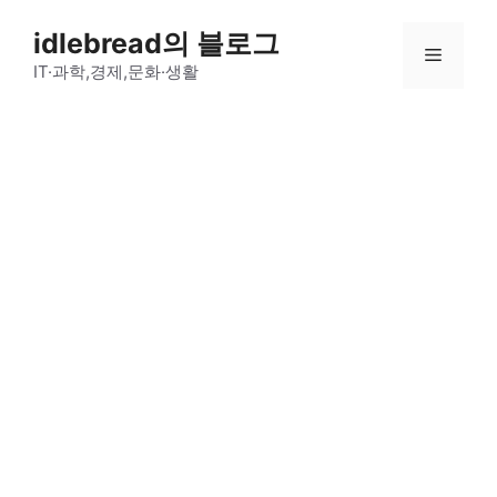
컨
idlebread의 블로그
텐
메
츠
IT·과학,경제,문화·생활
로
뉴
건
너
뛰
기