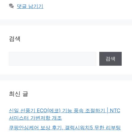
고
그
댓글 남기기
리
검색
검
검색
색
최신 글
신일 선풍기 ECO(에코) 기능 풍속 조절하기 | NTC
서미스터 가변저항 개조
쿠팡안심케어 보상 후기, 갤럭시워치5 무한 리부팅