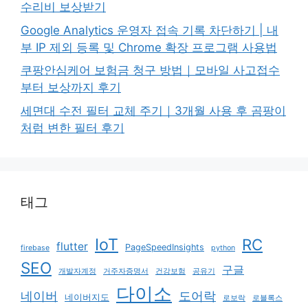
수리비 보상받기
Google Analytics 운영자 접속 기록 차단하기 | 내
부 IP 제외 등록 및 Chrome 확장 프로그램 사용법
쿠팡안심케어 보험금 청구 방법｜모바일 사고접수
부터 보상까지 후기
세면대 수전 필터 교체 주기｜3개월 사용 후 곰팡이
처럼 변한 필터 후기
태그
IoT
RC
flutter
PageSpeedInsights
firebase
python
SEO
구글
개발자계정
거주자증명서
건강보험
공유기
다이소
네이버
도어락
네이버지도
로보락
로블록스