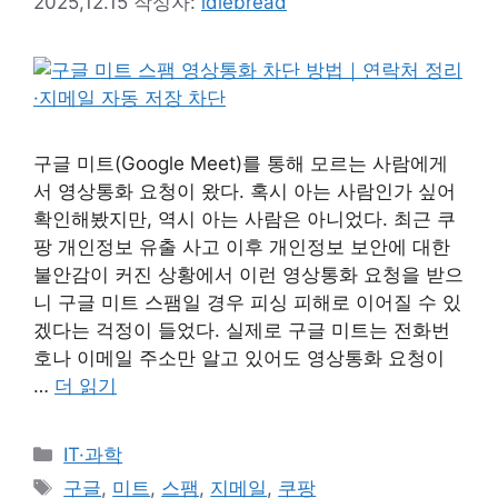
2025,12.15
작성자:
idlebread
구글 미트(Google Meet)를 통해 모르는 사람에게
서 영상통화 요청이 왔다. 혹시 아는 사람인가 싶어
확인해봤지만, 역시 아는 사람은 아니었다. 최근 쿠
팡 개인정보 유출 사고 이후 개인정보 보안에 대한
불안감이 커진 상황에서 이런 영상통화 요청을 받으
니 구글 미트 스팸일 경우 피싱 피해로 이어질 수 있
겠다는 걱정이 들었다. 실제로 구글 미트는 전화번
호나 이메일 주소만 알고 있어도 영상통화 요청이
…
더 읽기
카
IT·과학
테
태
구글
,
미트
,
스팸
,
지메일
,
쿠팡