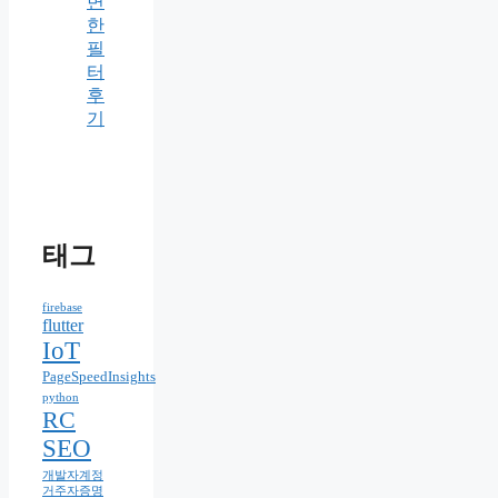
변
한
필
터
후
기
태그
firebase
flutter
IoT
PageSpeedInsights
python
RC
SEO
개발자계정
거주자증명