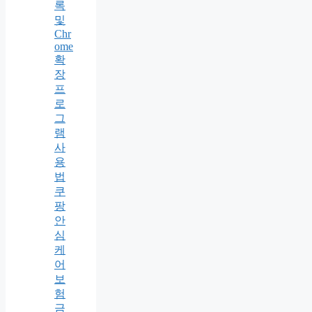
록
및
Chr
ome
확
장
프
로
그
램
사
용
법
쿠
팡
안
심
케
어
보
험
금