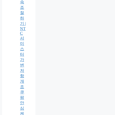
속
조
절
하
기 |
NT
C
서
미
스
터
가
변
저
항
개
조
쿠
팡
안
심
케