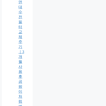
면
대
수
전
필
터
교
체
주
기
｜3
개
월
사
용
후
곰
팡
이
처
럼