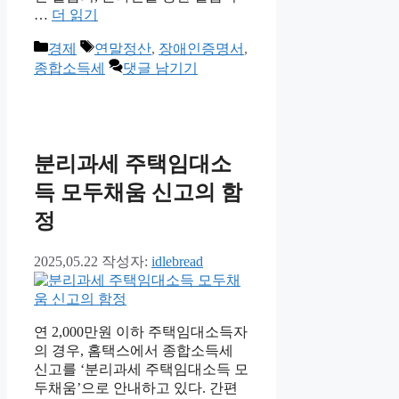
…
더 읽기
카
태
경제
연말정산
,
장애인증명서
,
테
그
종합소득세
댓글 남기기
고
리
분리과세 주택임대소
득 모두채움 신고의 함
정
2025,05.22
작성자:
idlebread
연 2,000만원 이하 주택임대소득자
의 경우, 홈택스에서 종합소득세
신고를 ‘분리과세 주택임대소득 모
두채움’으로 안내하고 있다. 간편