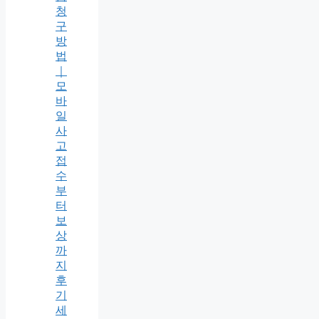
청
구
방
법
｜
모
바
일
사
고
접
수
부
터
보
상
까
지
후
기
세