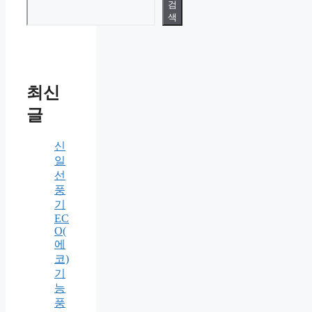
검색
검
색
최신
글
신
일
선
풍
기
EC
O(
에
코)
기
능
풍