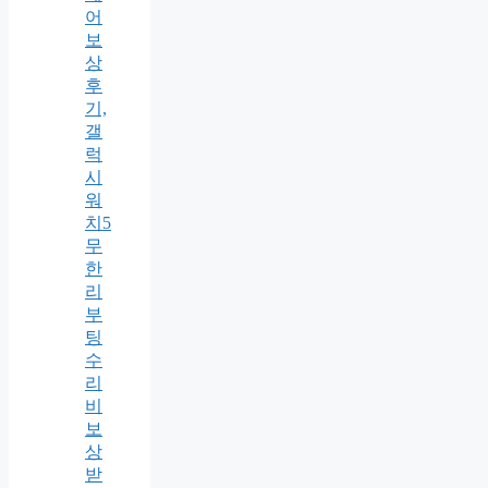
어
보
상
후
기,
갤
럭
시
워
치5
무
한
리
부
팅
수
리
비
보
상
받