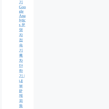
기
Goo
gle
Ana
lytic
s 운
영
자
접
속
기
록
차
단
하
기 |
내
부
IP
제
외
등