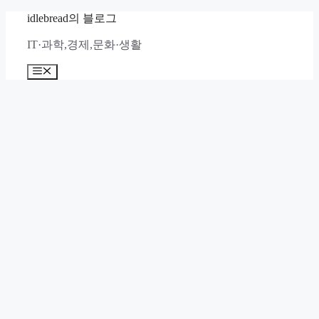
컨
idlebread의 블로그
텐
IT·과학,경제,문화·생활
츠
로
메
건
뉴
너
뛰
기