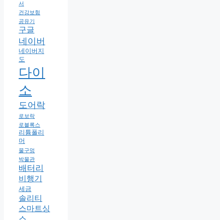
서
건강보험
공유기
구글
네이버
네이버지
도
다이
소
도어락
로보락
로블록스
리튬폴리
머
물구멍
박물관
배터리
비행기
세금
솔리티
스마트싱
스