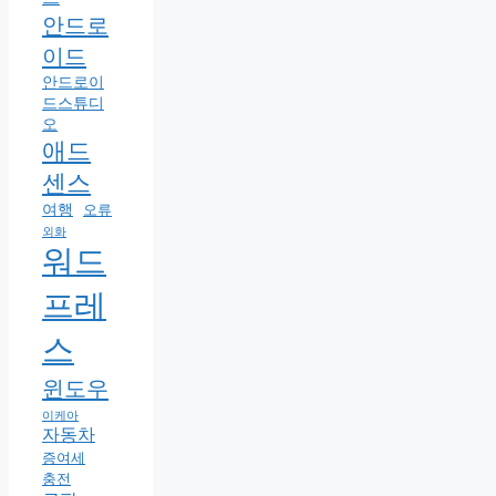
안드로
이드
안드로이
드스튜디
오
애드
센스
여행
오류
외화
워드
프레
스
윈도우
이케아
자동차
증여세
충전