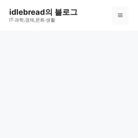
컨
idlebread의 블로그
텐
메
츠
IT·과학,경제,문화·생활
로
뉴
건
너
뛰
기