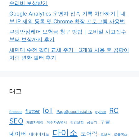
수리비 보상받기
Google Analytics 운영자 접속 기록 차단하기 | 내
부 IP 제외 등록 및 Chrome 확장 프로그램 사용법
쿠팡안심케어 보험금 청구 방법｜모바일 사고접수
부터 보상까지 후기
세면대 수전 필터 교체 주기｜3개월 사용 후 곰팡이
처럼 변한 필터 후기
태그
IoT
RC
flutter
PageSpeedInsights
firebase
python
SEO
구글
개발자계정
거주자증명서
건강보험
공유기
다이소
네이버
도어락
네이버지도
로보락
로블록스