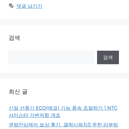
고
그
댓글 남기기
리
검색
검
검색
색
최신 글
신일 선풍기 ECO(에코) 기능 풍속 조절하기 | NTC
서미스터 가변저항 개조
쿠팡안심케어 보상 후기, 갤럭시워치5 무한 리부팅