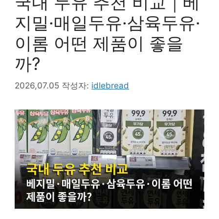
국내 두유 추천 비교｜베
지밀·매일두유·삼육두유·
이롬 어떤 제품이 좋을
까?
2026,07.05
작성자:
idlebread