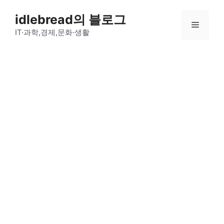
컨
idlebread의 블로그
텐
메
츠
IT·과학,경제,문화·생활
로
뉴
건
너
뛰
기