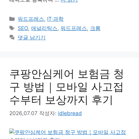
카
워드프레스
,
IT·과학
테
태
SEO
,
애널리틱스
,
워드프레스
,
크롬
고
그
댓글 남기기
리
쿠팡안심케어 보험금 청
구 방법｜모바일 사고접
수부터 보상까지 후기
2026,07.07
작성자:
idlebread