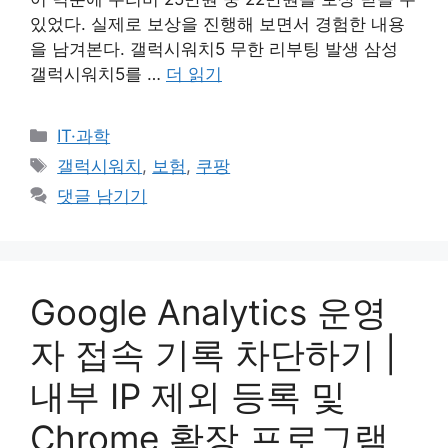
있었다. 실제로 보상을 진행해 보면서 경험한 내용
을 남겨본다. 갤럭시워치5 무한 리부팅 발생 삼성
갤럭시워치5를 …
더 읽기
카
IT·과학
테
태
갤럭시워치
,
보험
,
쿠팡
고
그
댓글 남기기
리
Google Analytics 운영
자 접속 기록 차단하기 |
내부 IP 제외 등록 및
Chrome 확장 프로그램