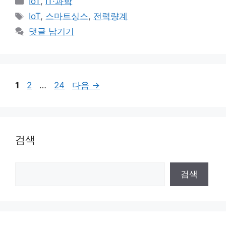
IoT
,
IT·과학
테
태
IoT
,
스마트싱스
,
전력량계
고
그
댓글 남기기
리
페
페
페
1
2
…
24
다음
→
이
이
이
지
지
지
검색
검
검색
색