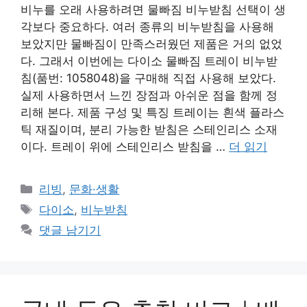
비누를 오래 사용하려면 물빠짐 비누받침 선택이 생
각보다 중요하다. 여러 종류의 비누받침을 사용해
보았지만 물빠짐이 만족스러웠던 제품은 거의 없었
다. 그래서 이번에는 다이소 물빠짐 트레이 비누받
침(품번: 1058048)을 구매해 직접 사용해 보았다.
실제 사용하면서 느낀 장점과 아쉬운 점을 함께 정
리해 본다. 제품 구성 및 특징 트레이는 흰색 플라스
틱 재질이며, 분리 가능한 받침은 스테인리스 소재
이다. 트레이 위에 스테인리스 받침을 …
더 읽기
카
리빙
,
문화·생활
테
태
다이소
,
비누받침
고
그
댓글 남기기
리